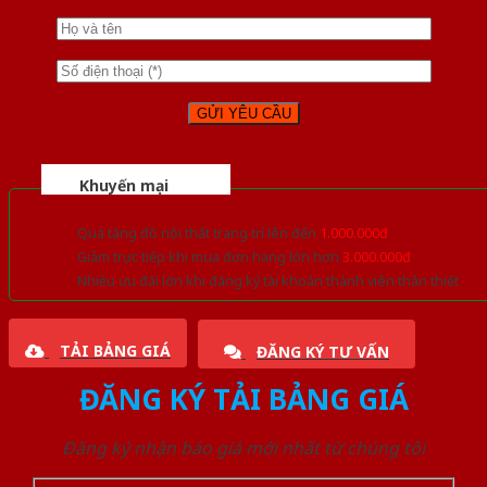
Khuyến mại
Quà tặng đồ nội thất trang trí lên đến
1.000.000đ
Giảm trực tiếp khi mua đơn hàng lớn hơn
3.000.000đ
Nhiều ưu đãi lớn khi đăng ký tài khoản thành viên thân thiết
TẢI BẢNG GIÁ
ĐĂNG KÝ TƯ VẤN
ĐĂNG KÝ TẢI BẢNG GIÁ
Đăng ký nhận báo giá mới nhất từ chúng tôi