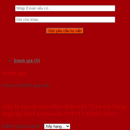
Đánh giá (0)
Đánh giá
Chưa có đánh giá nào.
Hãy là người đầu tiên nhận xét “Cửa Gỗ Công
Nghiệp MDF Laminate P1R111-MDFL-SGD”
Đánh giá của bạn
*