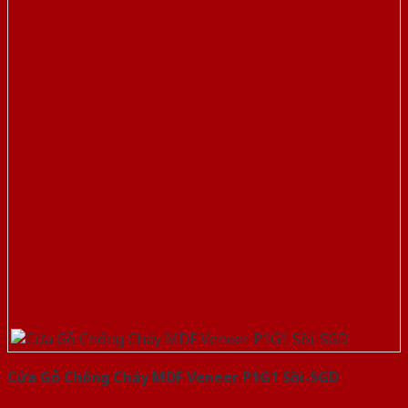
Cửa Gỗ Chống Cháy MDF Veneer P1G1 Sồi-SGD