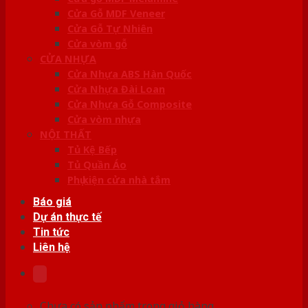
Cửa Gỗ MDF Veneer
Cửa Gỗ Tự Nhiên
Cửa vòm gỗ
CỬA NHỰA
Cửa Nhựa ABS Hàn Quốc
Cửa Nhựa Đài Loan
Cửa Nhựa Gỗ Composite
Cửa vòm nhựa
NỘI THẤT
Tủ Kệ Bếp
Tủ Quần Áo
Phụ kiện cửa nhà tắm
Báo giá
Dự án thực tế
Tin tức
Liên hệ
Chưa có sản phẩm trong giỏ hàng.