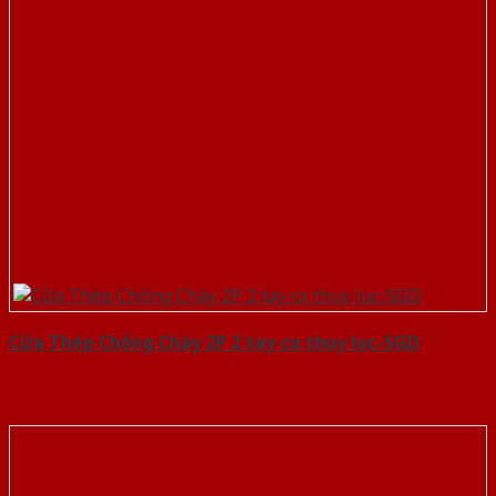
Cửa Thép Chống Cháy 2P 2 tay co thuy luc-SGD