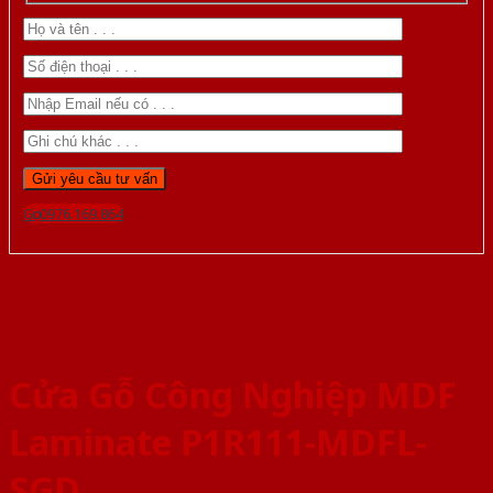
Gọi 0976.169.864
Cửa Gỗ Công Nghiệp MDF
Laminate P1R111-MDFL-
SGD