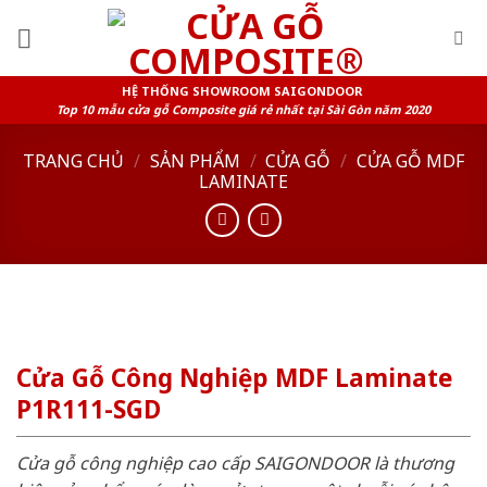
Skip
to
content
HỆ THỐNG SHOWROOM SAIGONDOOR
Top 10 mẫu cửa gỗ Composite giá rẻ nhất tại Sài Gòn năm 2020
TRANG CHỦ
/
SẢN PHẨM
/
CỬA GỖ
/
CỬA GỖ MDF
LAMINATE
Cửa Gỗ Công Nghiệp MDF Laminate
P1R111-SGD
Cửa gỗ công nghiệp cao cấp SAIGONDOOR là thương