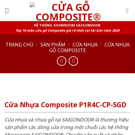
Skip
to
content
HỆ THỐNG SHOWROOM SAIGONDOOR
Top 10 mẫu cửa gỗ Composite giá rẻ nhất tại Sài Gòn năm 2020
TRANG CHỦ
/
SẢN PHẨM
/
CỬA NHỰA
/
CỬA NHỰA
GỖ COMPOSITE
Cửa Nhựa Composite P1R4C-CP-SGD
Cửa nhựa và nhựa gỗ tại SAIGONDOOR là thương hiệu
sản phẩm các dòng cửa trong một chuỗi các hệ thống
Showroom SAIGONDOOR. Chuyên sản xuất và phân