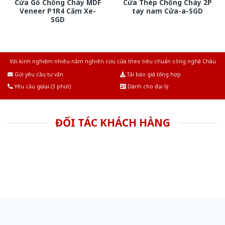
Cửa Gỗ Chống Cháy MDF
Cửa Thép Chống Cháy 2P
Veneer P1R4 Căm Xe-
tay nam Cửa-a-SGD
SGD
Với kinh nghiệm nhiêu năm nghiên cứu cửa theo tiêu chuẩn công nghệ Châu
Âu.Chúng tôi tự tin là nhà sản xuất & cung cấp hàng đầu tại Việt Nam!
Gửi yêu cầu tư vấn
Tải báo giá tổng hợp
Yêu cầu gọi lại (3 phút)
Dành cho đại lý
ĐỐI TÁC KHÁCH HÀNG