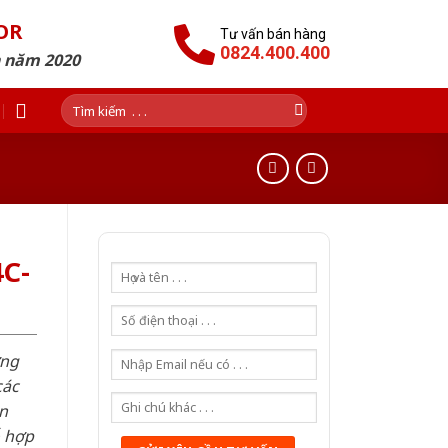
OR
Tư vấn bán hàng
0824.400.400
n năm 2020
Tìm
kiếm:
C-
ơng
các
n
ỗ hợp