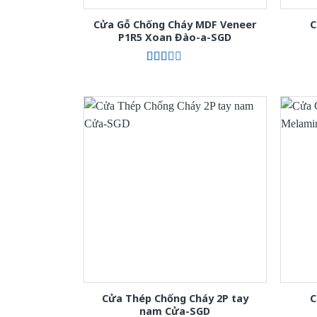
Cửa Gỗ Chống Cháy MDF Veneer
C
P1R5 Xoan Đào-a-SGD
Được
xếp
hạng
2.00
5
sao
Cửa Thép Chống Cháy 2P tay
C
nam Cửa-SGD