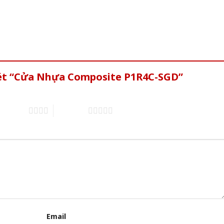
xét “Cửa Nhựa Composite P1R4C-SGD”
of 5 stars
5 of 5 stars
Email