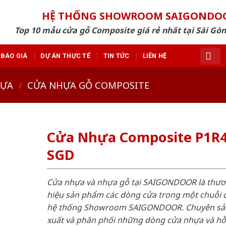
HỆ THỐNG SHOWROOM SAIGONDO
Top 10 mẫu cửa gỗ Composite giá rẻ nhất tại Sài Gò
BÁO GIÁ
DỰ ÁN THỰC TẾ
TIN TỨC
LIÊN HỆ
HỰA
/
CỬA NHỰA GỖ COMPOSITE
Cửa Nhựa Composite P1R4
SGD
Cửa nhựa và nhựa gỗ tại SAIGONDOOR là thư
hiệu sản phẩm các dòng cửa trong một chuỗi 
hệ thống Showroom SAIGONDOOR. Chuyên sả
xuất và phân phối những dòng cửa nhựa và h