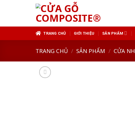
Skip
to
content
TRANG CHỦ
GIỚI THIỆU
SẢN PHẨM
TRANG CHỦ
/
SẢN PHẨM
/
CỬA N