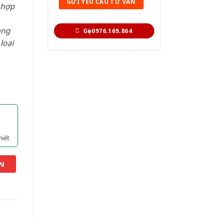
 hợp
àng
Gọi 0976.169.864
loại
hiết
N