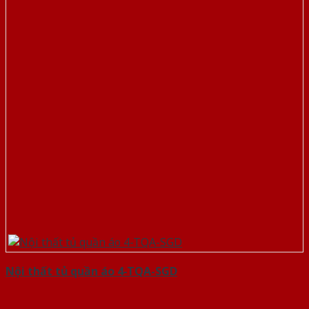
Nội thất tủ quần áo 4-TQA-SGD