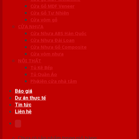
Cửa Gỗ MDF Veneer
Cửa Gỗ Tự Nhiên
Cửa vòm gỗ
CỬA NHỰA
Cửa Nhựa ABS Hàn Quốc
Cửa Nhựa Đài Loan
Cửa Nhựa Gỗ Composite
Cửa vòm nhựa
NỘI THẤT
Tủ Kệ Bếp
Tủ Quần Áo
Phụ kiện cửa nhà tắm
Báo giá
Dự án thực tế
Tin tức
Liên hệ
Chưa có sản phẩm trong giỏ hàng.