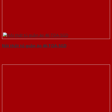
Nội thất tủ quần áo 46-TQA-SGD