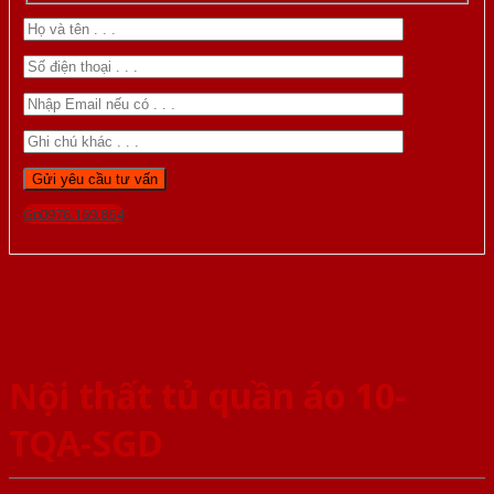
Gọi 0976.169.864
Nội thất tủ quần áo 10-
TQA-SGD