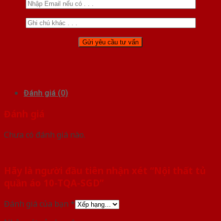
Đánh giá (0)
Đánh giá
Chưa có đánh giá nào.
Hãy là người đầu tiên nhận xét “Nội thất tủ
quần áo 10-TQA-SGD”
Đánh giá của bạn
*