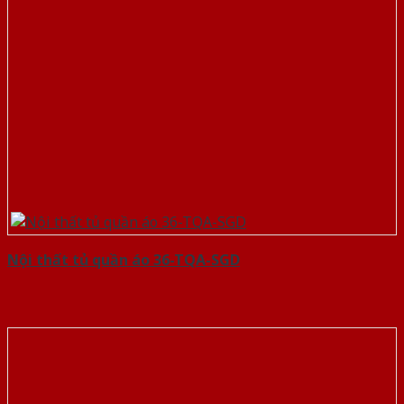
Nội thất tủ quần áo 36-TQA-SGD