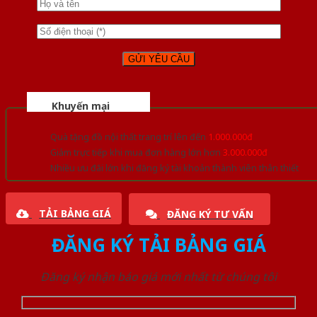
Khuyến mại
Quà tặng đồ nội thất trang trí lên đến
1.000.000đ
Giảm trực tiếp khi mua đơn hàng lớn hơn
3.000.000đ
Nhiều ưu đãi lớn khi đăng ký tài khoản thành viên thân thiết
TẢI BẢNG GIÁ
ĐĂNG KÝ TƯ VẤN
ĐĂNG KÝ TẢI BẢNG GIÁ
Đăng ký nhận báo giá mới nhất từ chúng tôi