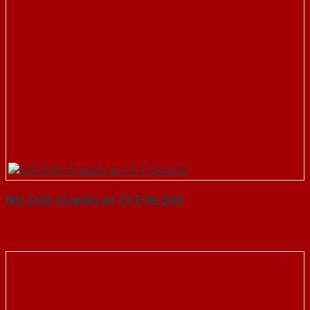
Nội thất tủ quần áo 19-TQA-SGD