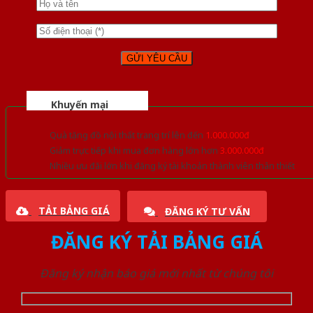
Khuyến mại
Quà tặng đồ nội thất trang trí lên đến
1.000.000đ
Giảm trực tiếp khi mua đơn hàng lớn hơn
3.000.000đ
Nhiều ưu đãi lớn khi đăng ký tài khoản thành viên thân thiết
TẢI BẢNG GIÁ
ĐĂNG KÝ TƯ VẤN
ĐĂNG KÝ TẢI BẢNG GIÁ
Đăng ký nhận báo giá mới nhất từ chúng tôi