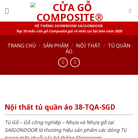
Skip
to
content
HỆ THỐNG SHOWROOM SAIGONDOOR
Top 10 mẫu cửa gỗ Composite giá rẻ nhất tại Sài Gòn năm 2020
TRANG CHỦ
/
SẢN PHẨM
/
NỘI THẤT
/
TỦ QUẦN
ÁO
Nội thất tủ quần áo 38-TQA-SGD
Tủ Gỗ – Gỗ công nghiêp – Nhựa và Nhựa gỗ tại
SAIGONDOOR là thương hiệu sản phẩm các dòng Tủ
trong một chuỗi các hệ thống Showroom