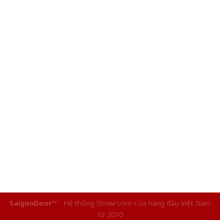
SaigonDoor™
- Hệ thống Showroom cửa hàng đầu Việt Nam
từ 2010